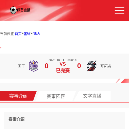
>
>
NBA
当前位置:
首页
篮球
2025-10-11 10:00:00
VS
0
0
国王
开拓者
已完赛
赛事介绍
赛事阵容
文字直播
赛事介绍