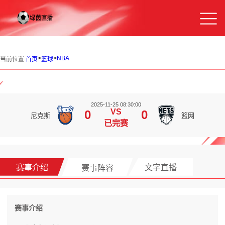
>
>
NBA
当前位置:
首页
篮球
2025-11-25 08:30:00
VS
0
0
尼克斯
篮网
已完赛
赛事介绍
赛事阵容
文字直播
赛事介绍