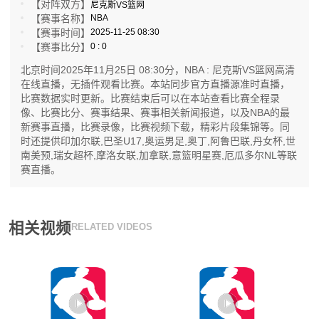
【对阵双方】
尼克斯VS篮网
【赛事名称】
NBA
【赛事时间】
2025-11-25 08:30
【赛事比分】
0 : 0
北京时间2025年11月25日 08:30分，NBA : 尼克斯VS篮网高清
在线直播，无插件观看比赛。本站同步官方直播源准时直播，
比赛数据实时更新。比赛结束后可以在本站查看比赛全程录
像、比赛比分、赛事结果、赛事相关新闻报道，以及NBA的最
新赛事直播，比赛录像，比赛视频下载，精彩片段集锦等。同
时还提供印加尔联,巴圣U17,奥运男足,奥丁,阿鲁巴联,丹女杯,世
南美预,瑞女超杯,摩洛女联,加拿联,意篮明星赛,厄瓜多尔NL等联
赛直播。
相关视频
RELATED VIDEOS