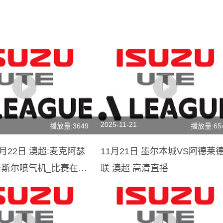
2025-11-21
播放量:3649
播放量:65
2月22日 澳超:麦克阿瑟
11月21日 墨尔本城VS阿德莱
卡斯尔喷气机_比赛在线
联 澳超 高清直播