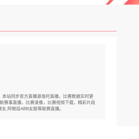
看比赛。本站同步官方直播源准时直播，比赛数据实时更
新赛事直播，比赛录像，比赛视频下载，精彩片段
际赛女,阿根廷ABB女联等联赛直播。