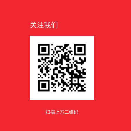
关注我们
扫描上方二维码