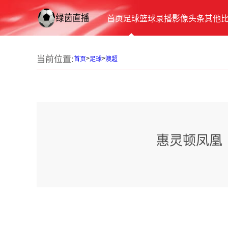
首页
足球
篮球
录播
影像
头条
其他
当前位置:
>
>
首页
足球
澳超
惠灵顿凤凰