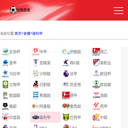
>
>
当前位置:
首页
录播
玻利甲
足协杯
中甲
伊朗超
德乙
意甲
亚精英
韩K联
美职业
乌拉甲
沙特联
法甲
欧冠杯
立陶甲
日职联
世亚预
欧协联
欧国联
希腊超
德甲
澳超
俄超
阿曼联
墨西超
西甲
印度超
玻利甲
巴西甲
中超