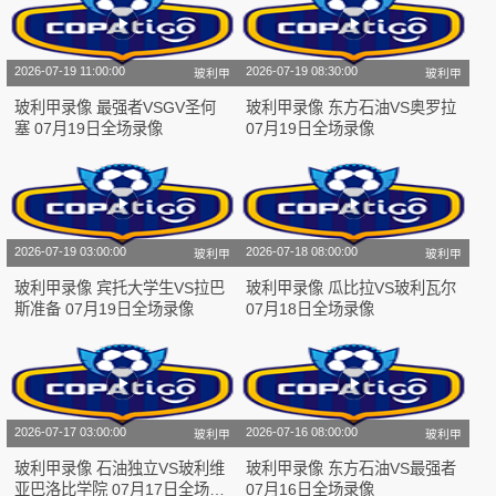
2026-07-19 11:00:00
2026-07-19 08:30:00
玻利甲
玻利甲
玻利甲录像 最强者VSGV圣何
玻利甲录像 东方石油VS奥罗拉
塞 07月19日全场录像
07月19日全场录像
2026-07-19 03:00:00
2026-07-18 08:00:00
玻利甲
玻利甲
玻利甲录像 宾托大学生VS拉巴
玻利甲录像 瓜比拉VS玻利瓦尔
斯准备 07月19日全场录像
07月18日全场录像
2026-07-17 03:00:00
2026-07-16 08:00:00
玻利甲
玻利甲
玻利甲录像 石油独立VS玻利维
玻利甲录像 东方石油VS最强者
亚巴洛比学院 07月17日全场录
07月16日全场录像