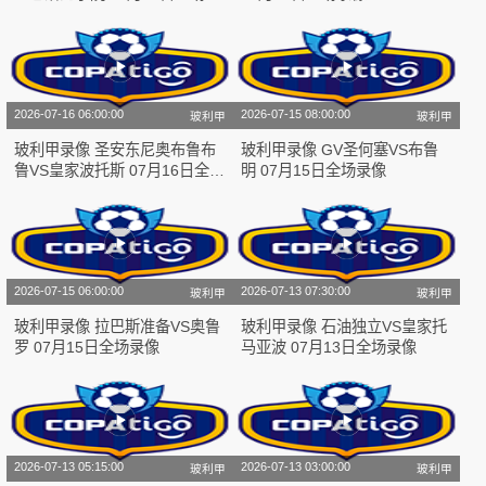
像
2026-07-16 06:00:00
2026-07-15 08:00:00
玻利甲
玻利甲
玻利甲录像 圣安东尼奥布鲁布
玻利甲录像 GV圣何塞VS布鲁
鲁VS皇家波托斯 07月16日全场
明 07月15日全场录像
录像
2026-07-15 06:00:00
2026-07-13 07:30:00
玻利甲
玻利甲
玻利甲录像 拉巴斯准备VS奥鲁
玻利甲录像 石油独立VS皇家托
罗 07月15日全场录像
马亚波 07月13日全场录像
2026-07-13 05:15:00
2026-07-13 03:00:00
玻利甲
玻利甲