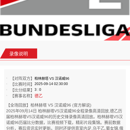
录像说明
【对阵双方】
柏林赫塔 VS 汉诺威96
【比赛时间】
2025-09-14 02:30:00
【比分结果】
3 : 0
【赛事名称】
德乙
【全场回放】柏林赫塔 VS 汉诺威96 (官方解说)
2025年09月14日 柏林赫塔VS汉诺威96全程录像高清回放,德乙历
届柏林赫塔VS汉诺威96的历史交锋录像高清回放。柏林赫塔VS汉
诺威96历届比分数据，比赛视频下载，精彩片段集锦。赛前数据
分析，赛后资讯实时更新。同时还提供意室内足,乌干乙,葡女锦,俄