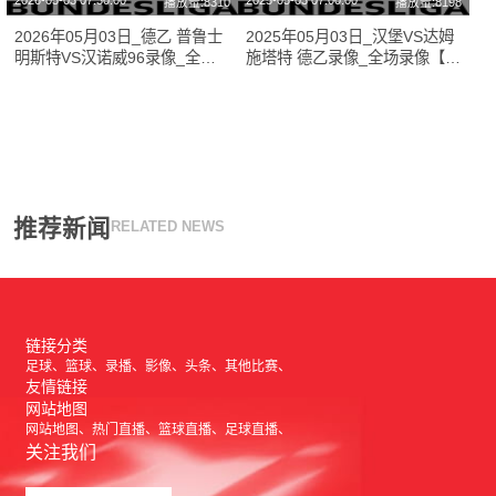
2026-05-03 07:30:00
2025-05-03 07:00:00
播放量:8310
播放量:8198
2026年05月03日_德乙 普鲁士
2025年05月03日_汉堡VS达姆
明斯特VS汉诺威96录像_全场
施塔特 德乙录像_全场录像【视
录像【视频集锦】
频集锦】
推荐新闻
RELATED NEWS
链接分类
足球
篮球
录播
影像
头条
其他比赛
友情链接
网站地图
网站地图
热门直播
篮球直播
足球直播
关注我们