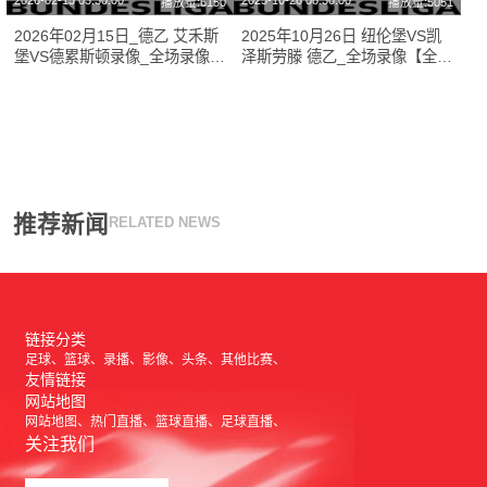
2026-02-15 03:30:00
2025-10-26 08:30:00
播放量:6150
播放量:5051
2026年02月15日_德乙 艾禾斯
2025年10月26日 纽伦堡VS凯
堡VS德累斯顿录像_全场录像
泽斯劳滕 德乙_全场录像【全场
【高清回放】
回放】
推荐新闻
RELATED NEWS
链接分类
足球
篮球
录播
影像
头条
其他比赛
友情链接
网站地图
网站地图
热门直播
篮球直播
足球直播
关注我们