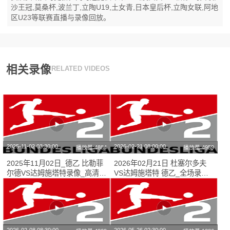
沙王冠,莫桑杯,波兰丁,立陶U19,土女青,日本皇后杯,立陶女联,阿地
区U23等联赛直播与录像回放。
相关录像
RELATED VIDEOS
2025-11-02 03:30:00
2026-02-21 08:00:00
播放量:4884
播放量:4959
2025年11月02日_德乙 比勒菲
2026年02月21日 杜塞尔多夫
尔德VS达姆施塔特录像_高清录
VS达姆施塔特 德乙_全场录像
像【全场回放】
【视频集锦】