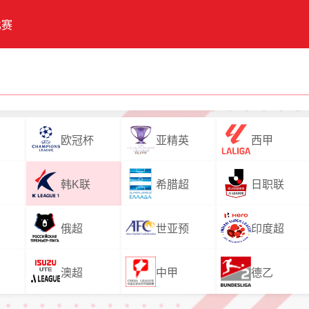
比赛
欧冠杯
亚精英
西甲
韩K联
希腊超
日职联
俄超
世亚预
印度超
澳超
中甲
德乙