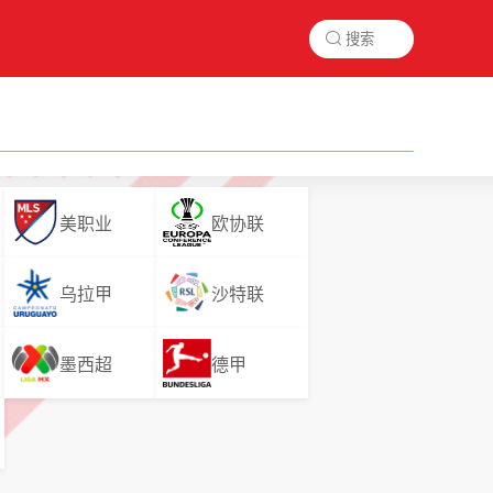

美职业
欧协联
乌拉甲
沙特联
墨西超
德甲