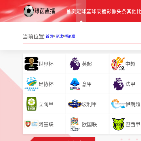
首页
足球
篮球
录播
影像
头条
其他
当前位置:
>
>
首页
足球
韩K联
世界杯
英超
中超
足协杯
意甲
法甲
立陶甲
玻利甲
伊朗超
阿曼联
欧国联
巴西甲