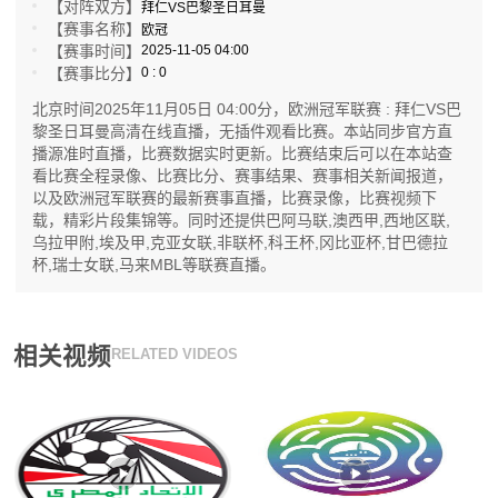
【对阵双方】
拜仁VS巴黎圣日耳曼
【赛事名称】
欧冠
【赛事时间】
2025-11-05 04:00
【赛事比分】
0 : 0
北京时间2025年11月05日 04:00分，欧洲冠军联赛 : 拜仁VS巴
黎圣日耳曼高清在线直播，无插件观看比赛。本站同步官方直
播源准时直播，比赛数据实时更新。比赛结束后可以在本站查
看比赛全程录像、比赛比分、赛事结果、赛事相关新闻报道，
以及欧洲冠军联赛的最新赛事直播，比赛录像，比赛视频下
载，精彩片段集锦等。同时还提供巴阿马联,澳西甲,西地区联,
乌拉甲附,埃及甲,克亚女联,非联杯,科王杯,冈比亚杯,甘巴德拉
杯,瑞士女联,马来MBL等联赛直播。
相关视频
RELATED VIDEOS