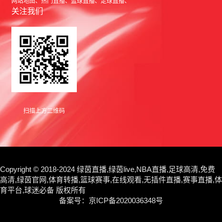
网站地图
热门直播
篮球直播
足球直播
关注我们
扫描上方二维码
Copyright © 2018-2024 绿茵直播,绿茵live,NBA直播,足球高清,免费
高清,绿茵官网,体育转播,篮球赛事,在线观看,无插件直播,赛事直播,体
育平台,球迷必备 版权所有
备案号：
京ICP备2020036348号