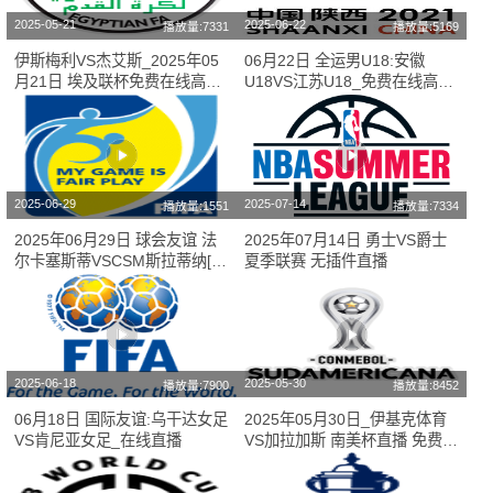
2025-05-21
2025-06-22
播放量:7331
播放量:5169
伊斯梅利VS杰艾斯_2025年05
06月22日 全运男U18:安徽
月21日 埃及联杯免费在线高清
U18VS江苏U18_免费在线高清
直播
直播
2025-06-29
2025-07-14
播放量:1551
播放量:7334
2025年06月29日 球会友谊 法
2025年07月14日 勇士VS爵士
尔卡塞斯蒂VSCSM斯拉蒂纳[无
夏季联赛 无插件直播
插件直播]
2025-06-18
2025-05-30
播放量:7900
播放量:8452
06月18日 国际友谊:乌干达女足
2025年05月30日_伊基克体育
VS肯尼亚女足_在线直播
VS加拉加斯 南美杯直播 免费在
线高清直播