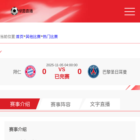
>
>
当前位置:
首页
其他比赛
热门比赛
2025-11-05 04:00:00
VS
0
0
拜仁
巴黎圣日耳曼
已完赛
赛事介绍
赛事阵容
文字直播
赛事介绍