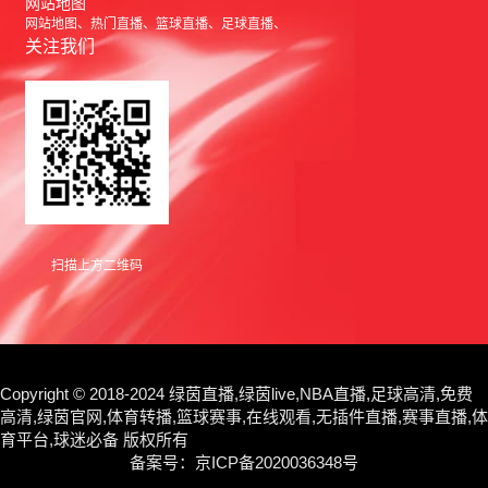
网站地图
网站地图
热门直播
篮球直播
足球直播
关注我们
扫描上方二维码
Copyright © 2018-2024 绿茵直播,绿茵live,NBA直播,足球高清,免费
高清,绿茵官网,体育转播,篮球赛事,在线观看,无插件直播,赛事直播,体
育平台,球迷必备 版权所有
备案号：
京ICP备2020036348号