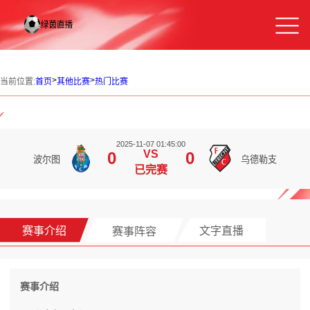
>
>
当前位置:
首页
其他比赛
热门比赛
2025-11-07 01:45:00
VS
0
0
波尔图
乌德勒支
已完赛
赛事介绍
赛事阵容
文字直播
赛事介绍