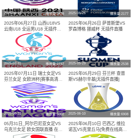
2025-06-27
2025-06-26
播放量:2428
播放量:2177
2025年06月27日 山西U18VS
2025年06月26日 萨普斯堡VS
云南U18 全运男U18 无插件直
罗森博格 挪威杯 无插件直播
播
2025-07-11
2025-05-29
播放量:2737
播放量:2538
2025年07月11日 瑞士女足VS
2025年05月29日 芬兰杯 查普
芬兰女足 女欧洲杯[赛事高清直
斯VS赫尔辛基[无插件直播]
播]
2025-05-31
2025-06-10
播放量:5002
播放量:6908
05月31日_阿尔巴尼亚女足VS
2025年06月10日 巴西乙 维拉
乌克兰女足 欧女国联直播 在线
诺瓦VS克里丘马[免费在线高清
直播
直播]