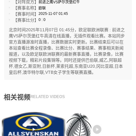
【对阵双方】
前进之鹰VS萨尔茨堡红牛
【赛事名称】
欧联
【赛事时间】
2025-11-07 01:45
【赛事比分】
0 : 0
北京时间2025年11月07日 01:45分，欧足联欧洲联赛 : 前进之
鹰VS萨尔茨堡红牛高清在线直播，无插件观看比赛。本站同步
官方直播源准时直播，比赛数据实时更新。比赛结束后可以在
本站查看比赛全程录像、比赛比分、赛事结果、赛事相关新闻
报道，以及欧足联欧洲联赛的最新赛事直播，比赛录像，比赛
视频下载，精彩片段集锦等。同时还提供巴伯联,威乙,阿联超
杯,德女乙,斯亚附,日新杯,莱索托超,东南亚U20,冈比亚超,日本
皇后杯,澳华特尔联,VTB女子学生等联赛直播。
相关视频
RELATED VIDEOS