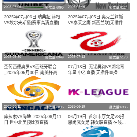
2025-07-06
2025-07-05
播放量:8095
播放量:8124
2025年07月06日 瑞典超 赫根
2025年07月05日 奥克兰鳄蜥
VS埃尔夫斯堡[赛事高清直播]
VS泰莱之鹰 新西兰联[无插件直
播]
2025-05-30
2025-07-13
播放量:8949
播放量:5170
圣荷西德奥罗VS西班牙联合
07月13日_无锡吴钩VS湖北青
_2025年05月30日 南美杯高清
年星 中乙直播 无插件直播
直播
2025-06-11
2025-06-19
播放量:8895
播放量:6335
库拉索VS海地_2025年06月11
06月19日_首尔市厅女足VS报
日 世中北美预比赛直播
恩尚武女足 韩女联直播 在线直
播