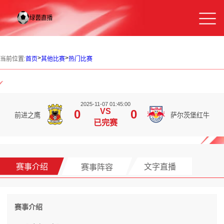
>
>
当前位置:
首页
其他比赛
热门比赛
2025-11-07 01:45:00
VS
0
0
前进之鹰
萨尔茨堡红牛
已完赛
赛事介绍
赛事阵容
文字直播
赛事介绍