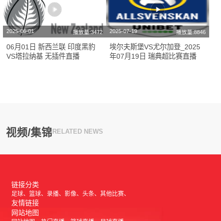
2025-06-01
2025-07-19
播放量:3472
播放量:8846
06月01日 新西兰联 印度黑豹
埃尔夫斯堡VS尤尔加登_2025
VS塔拉纳基 无插件直播
年07月19日 瑞典超比赛直播
视频/集锦
RELATED NEWS
链接分类
足球
篮球
录播
影像
头条
其他比赛
友情链接
网站地图