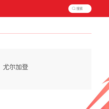

尤尔加登