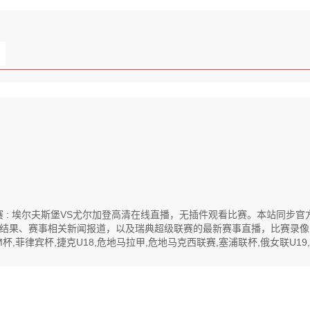
典超级联赛 : 埃尔夫斯堡VS尤尔加登高清在线直播，无插件观看比赛。本站
结果、赛事相关新闻报道，以及瑞典超级联赛的最新赛事直播，比赛录像
AM杯,菲律宾杯,捷克U18,危地马拉甲,危地马克西联赛,塞浦联杯,俄女联U