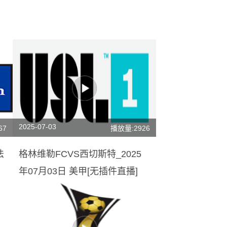
2025-07-03
67
播放量:2926
法
格林维勒FCVS西切斯特_2025
年07月03日 美甲[无插件直播]