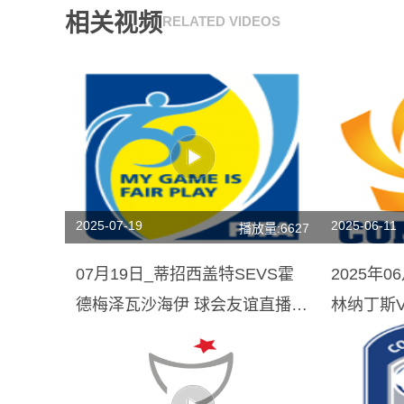
相关视频
RELATED VIDEOS
2025-07-19
2025-06-11
播放量:6627
07月19日_蒂招西盖特SEVS霍
2025年
德梅泽瓦沙海伊 球会友谊直播
林纳丁斯
高清直播
预[比赛在