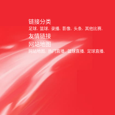
链接分类
足球
篮球
录播
影像
头条
其他比赛
友情链接
网站地图
网站地图
热门直播
篮球直播
足球直播