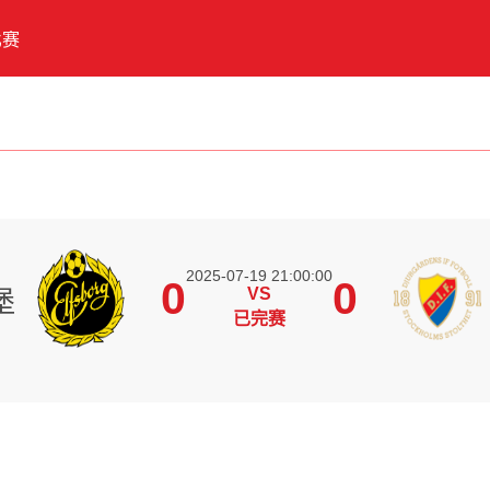
比赛
2025-07-19 21:00:00
0
0
VS
堡
已完赛