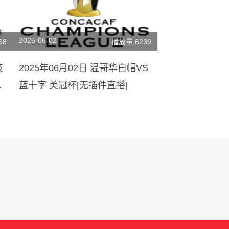
2025-06-02
68
播放量:6239
技
2025年06月02日 温哥华白帽VS
线
蓝十字 美冠杯[无插件直播]