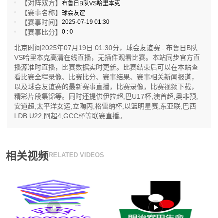
【对阵双方】
布鲁日B队VS哈里本克
【赛事名称】
球会友谊
【赛事时间】
2025-07-19 01:30
【赛事比分】
0 : 0
北京时间2025年07月19日 01:30分，球会友谊赛 : 布鲁日B队
VS哈里本克高清在线直播，无插件观看比赛。本站同步官方直
播源准时直播，比赛数据实时更新。比赛结束后可以在本站查
看比赛全程录像、比赛比分、赛事结果、赛事相关新闻报道，
以及球会友谊赛的最新赛事直播，比赛录像，比赛视频下载，
精彩片段集锦等。同时还提供伊拉超,巴U17杯,澳首超,奥非预,
安道超,太平洋女运,立陶丙,格雷纳杯,以篮明星赛,东亚联,巴西
LDB U22,阿超4,GCC杯等联赛直播。
相关视频
RELATED VIDEOS