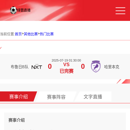
>
>
当前位置:
首页
其他比赛
热门比赛
2025-07-19 01:30:00
VS
0
0
布鲁日B队
哈里本克
已完赛
赛事介绍
赛事阵容
文字直播
赛事介绍