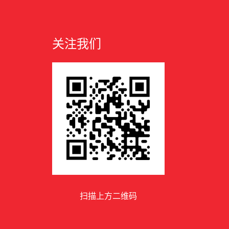
关注我们
扫描上方二维码