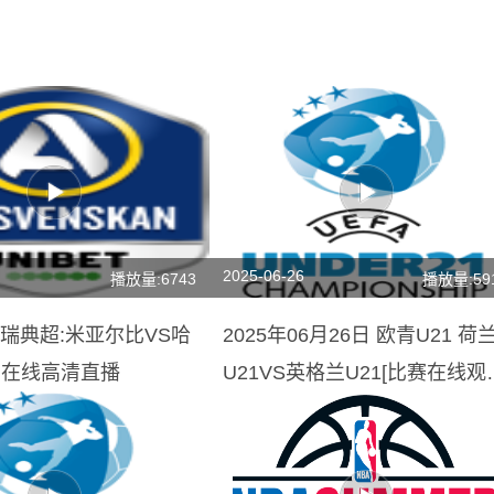
2025-06-26
播放量:6743
播放量:59
日 瑞典超:米亚尔比VS哈
2025年06月26日 欧青U21 荷
费在线高清直播
U21VS英格兰U21[比赛在线观
看]