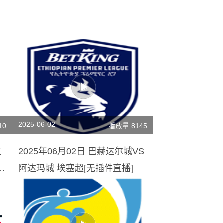
2025-06-02
10
播放量:8145
兰
2025年06月02日 巴赫达尔城VS
阿达玛城 埃塞超[无插件直播]