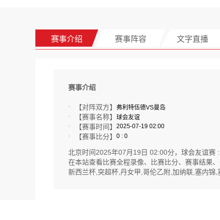
赛事介绍
赛事阵容
文字直播
赛事介绍
【对阵双方】
弗利特伍德VS曼岛
【赛事名称】
球会友谊
【赛事时间】
2025-07-19 02:00
【赛事比分】
0 : 0
北京时间2025年07月19日 02:00分，球
在本站查看比赛全程录像、比赛比分、赛事结果、
新西兰杯,突超杯,丹女甲,哥伦乙附,加纳联,塞内锦