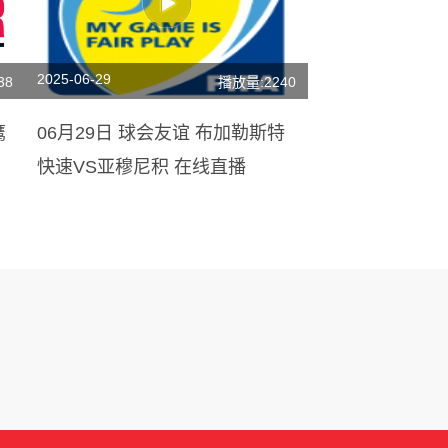
2025-06-29
38
播放量:2240
鹰
06月29日 球会友谊 布加勒斯特
快速VS亚穆尼积 在线直播