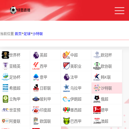
>
>
当前位置:
首页
足球
沙特联
世界杯
英超
中超
欧冠杯
亚精英
西甲
美职业
欧协联
足协杯
意甲
法甲
韩K联
希腊超
日职联
乌拉甲
沙特联
立陶甲
玻利甲
伊朗超
俄超
世亚预
印度超
墨西超
德甲
阿曼联
欧国联
巴西甲
澳超