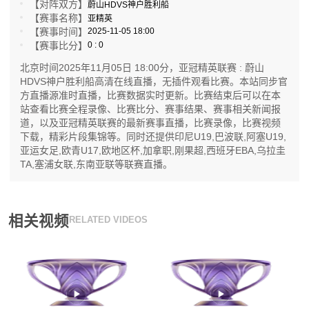
【对阵双方】
蔚山HDVS神户胜利船
【赛事名称】
亚精英
【赛事时间】
2025-11-05 18:00
【赛事比分】
0 : 0
北京时间2025年11月05日 18:00分，亚冠精英联赛 : 蔚山
HDVS神户胜利船高清在线直播，无插件观看比赛。本站同步官
方直播源准时直播，比赛数据实时更新。比赛结束后可以在本
站查看比赛全程录像、比赛比分、赛事结果、赛事相关新闻报
道，以及亚冠精英联赛的最新赛事直播，比赛录像，比赛视频
下载，精彩片段集锦等。同时还提供印尼U19,巴波联,阿塞U19,
亚运女足,欧青U17,欧地区杯,加拿职,刚果超,西班牙EBA,乌拉圭
TA,塞浦女联,东南亚联等联赛直播。
相关视频
RELATED VIDEOS