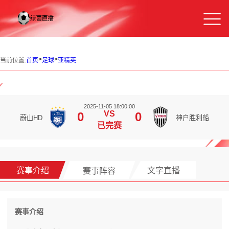
>
>
当前位置:
首页
足球
亚精英
2025-11-05 18:00:00
VS
0
0
蔚山HD
神户胜利船
已完赛
赛事介绍
赛事阵容
文字直播
赛事介绍