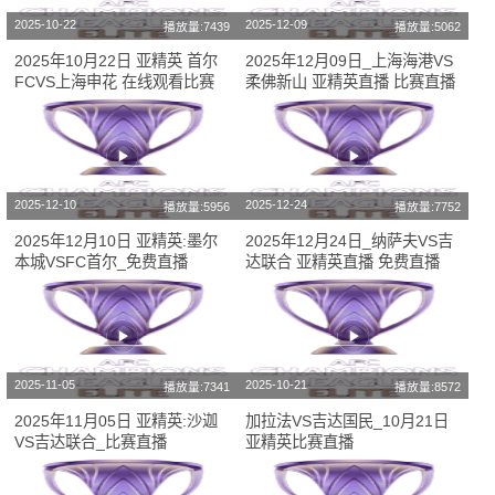
2025-10-22
2025-12-09
播放量:7439
播放量:5062
2025年10月22日 亚精英 首尔
2025年12月09日_上海海港VS
FCVS上海申花 在线观看比赛
柔佛新山 亚精英直播 比赛直播
2025-12-10
2025-12-24
播放量:5956
播放量:7752
2025年12月10日 亚精英:墨尔
2025年12月24日_纳萨夫VS吉
本城VSFC首尔_免费直播
达联合 亚精英直播 免费直播
2025-11-05
2025-10-21
播放量:7341
播放量:8572
2025年11月05日 亚精英:沙迦
加拉法VS吉达国民_10月21日
VS吉达联合_比赛直播
亚精英比赛直播