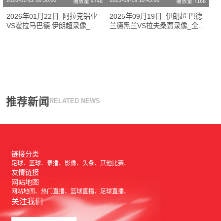
2026-01-22 08:30:00
2025-09-19 10:45:00
播放量:4746
播放量:7166
2026年01月22日_阿拉克铝业
2025年09月19日_伊朗超 巴德
VS霍拉马巴德 伊朗超录像_全
兰德黑兰VS拉夫桑贾录像_全场
场录像【高清回放】
录像【高清回放】
推荐新闻
RELATED NEWS
链接分类
足球
篮球
录播
影像
头条
其他比赛
友情链接
网站地图
网站地图
热门直播
篮球直播
足球直播
关注我们