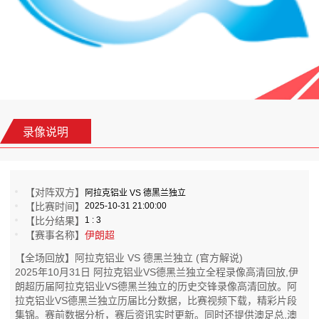
录像说明
【对阵双方】
阿拉克铝业 VS 德黑兰独立
【比赛时间】
2025-10-31 21:00:00
【比分结果】
1 : 3
【赛事名称】
伊朗超
【全场回放】阿拉克铝业 VS 德黑兰独立 (官方解说)
2025年10月31日 阿拉克铝业VS德黑兰独立全程录像高清回放,伊
朗超历届阿拉克铝业VS德黑兰独立的历史交锋录像高清回放。阿
拉克铝业VS德黑兰独立历届比分数据，比赛视频下载，精彩片段
集锦。赛前数据分析，赛后资讯实时更新。同时还提供澳足总,澳