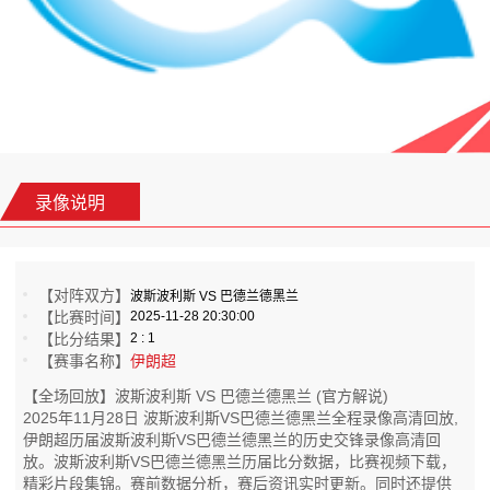
录像说明
【对阵双方】
波斯波利斯 VS 巴德兰德黑兰
【比赛时间】
2025-11-28 20:30:00
【比分结果】
2 : 1
【赛事名称】
伊朗超
【全场回放】波斯波利斯 VS 巴德兰德黑兰 (官方解说)
2025年11月28日 波斯波利斯VS巴德兰德黑兰全程录像高清回放,
伊朗超历届波斯波利斯VS巴德兰德黑兰的历史交锋录像高清回
放。波斯波利斯VS巴德兰德黑兰历届比分数据，比赛视频下载，
精彩片段集锦。赛前数据分析，赛后资讯实时更新。同时还提供