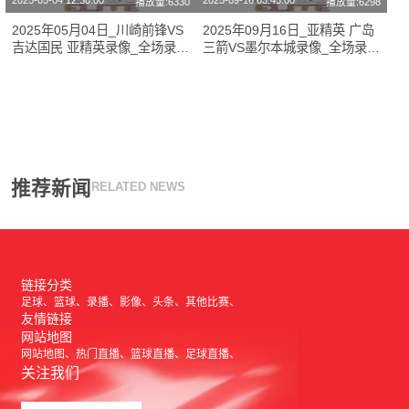
2025-05-04 12:30:00
2025-09-16 03:45:00
播放量:6330
播放量:6298
2025年05月04日_川崎前锋VS
2025年09月16日_亚精英 广岛
吉达国民 亚精英录像_全场录像
三箭VS墨尔本城录像_全场录像
【视频集锦】
【全场回放】
推荐新闻
RELATED NEWS
链接分类
足球
篮球
录播
影像
头条
其他比赛
友情链接
网站地图
网站地图
热门直播
篮球直播
足球直播
关注我们