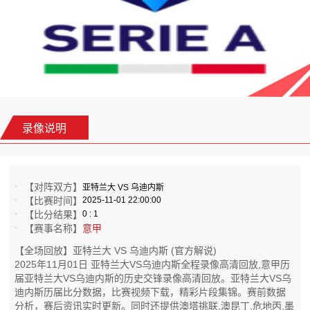
录像说明
【对阵双方】
亚特兰大 VS 乌迪内斯
【比赛时间】
2025-11-01 22:00:00
【比分结果】
0 : 1
【赛事名称】
意甲
【全场回放】亚特兰大 VS 乌迪内斯 (官方解说)
2025年11月01日 亚特兰大VS乌迪内斯全程录像高清回放,意甲历
届亚特兰大VS乌迪内斯的历史交锋录像高清回放。亚特兰大VS乌
迪内斯历届比分数据，比赛视频下载，精彩片段集锦。赛前数据
分析，赛后资讯实时更新。同时还提供澳塔挑联,澳昆丁,危地丙,墨