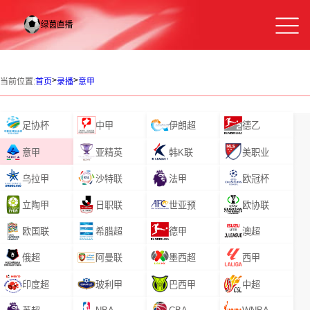
>
>
当前位置:
首页
录播
意甲
足协杯
中甲
伊朗超
德乙
意甲
亚精英
韩K联
美职业
乌拉甲
沙特联
法甲
欧冠杯
立陶甲
日职联
世亚预
欧协联
欧国联
希腊超
德甲
澳超
俄超
阿曼联
墨西超
西甲
印度超
玻利甲
巴西甲
中超