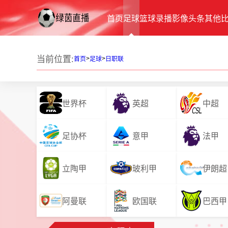
首页
足球
篮球
录播
影像
头条
其他
当前位置:
>
>
首页
足球
日职联
世界杯
英超
中超
足协杯
意甲
法甲
立陶甲
玻利甲
伊朗超
阿曼联
欧国联
巴西甲