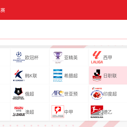
比赛
欧冠杯
亚精英
西甲
韩K联
希腊超
日职联
俄超
世亚预
印度超
澳超
中甲
德乙