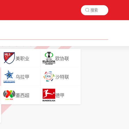

美职业
欧协联
乌拉甲
沙特联
墨西超
德甲